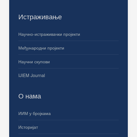
Истраживање
Научно-истраживачки пројекти
Међународни пројекти
Научни скупови
IJIEM Journal
О нама
ИИМ у бројкама
Историјат