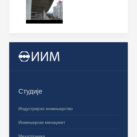
Студије
Индустријско инжењерство
Инжењерски менаџмет
Мехатроника