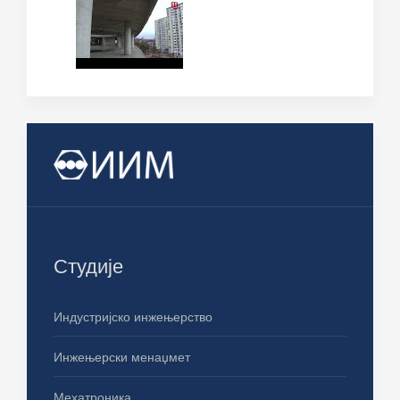
Студије
Индустријско инжењерство
Инжењерски менаџмет
Мехатроника