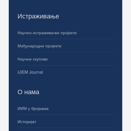
Истраживање
Научно-истраживачки пројекти
Међународни пројекти
Научни скупови
IJIEM Journal
О нама
ИИМ у бројкама
Историјат