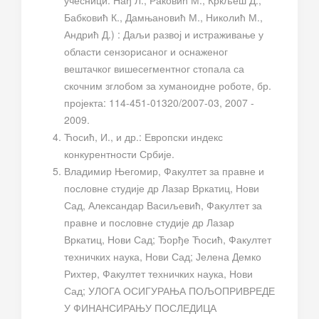
учесници: Нађ Л., Раковић М., Кркљеш Д.,
Бабковић К., Дамњановић М., Николић М.,
Андрић Д.) : Даљи развој и истраживање у
области сензорисаног и оснаженог
вештачког вишесегментног стопала са
скочним зглобом за хуманоидне роботе, бр.
пројекта: 114-451-01320/2007-03, 2007 -
2009.
Ћосић, И., и др.: Европски индекс
конкурентности Србије.
Владимир Његомир, Факултет за правне и
пословне студије др Лазар Вркатиц, Нови
Сад, Александар Васиљевић, Факултет за
правне и пословне студије др Лазар
Вркатиц, Нови Сад; Ђорђе Ћосић, Факултет
техничких наука, Нови Сад; Јелена Демко
Рихтер, Факултет техничких наука, Нови
Сад; УЛОГА ОСИГУРАЊА ПОЉОПРИВРЕДЕ
У ФИНАНСИРАЊУ ПОСЛЕДИЦА