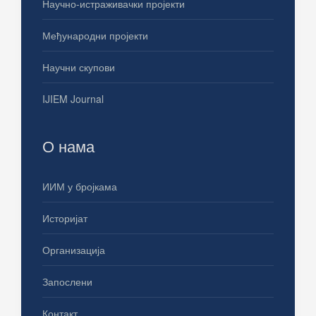
Научно-истраживачки пројекти
Међународни пројекти
Научни скупови
IJIEM Journal
О нама
ИИМ у бројкама
Историјат
Организација
Запослени
Контакт