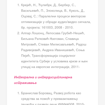
Крејић, Н., Ћулибрк, Д., Бербер, С.,
Васиљевић, П., Злоколица, В., Кукољ, Д.,
Оцовај, С.: Паралелни процеси векторске
оптимизације у обради аудио/видео сигнала,
бр. пројекта: 161003, 2008 - 2010.
Алпар Лошонц, Лепосава Грубић-Нешић,
Биљана Ратковић-Његован, Славица
Митровић, Стеван Милисављевић, Радош
Радивојевић, Андреа Иванишевић, Соња
Пејић, Трансформација социјалног
идентитета Србије у условима кризе и њен
утицај на европске интеграције, 2011-
Интегрална и интердисциплинарна
истраживања
Бранислав Боровац, Развој робота као
средства за помоћ у превазилажењу
тешкоћа у развоју деце ИИИ44008, 2010-