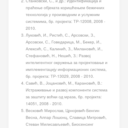
Станковски, С., и др.: Идентификација и
праћење објеката коришћењем бежичних
технологија у производним и услужним
системима, бр. пројекта: ТР-12008, 2008 -
2010.
Луковић, И., Ристић, С., Арсовски, З.,
Арсовски, С., Говедарица, М., Бекер, И.,
Алексић, С., Калинић, З., Милановић, И.,
Стефановић, Н., Нешић, З.: Развој
интелигентног окружења за пројектовање и
имплементацију информационих система,
бр. пројекта: ТР-13029, 2008 - 2010.
Савић, В., Јоцановић, М., Карановић, В.:
Истраживање и развој компоненти система
за заштиту воћки од мраза, бр. пројекта:
14051, 2008 - 2010.
Весковић Мирослав, Црнојевић-Бенгин
Весна, Алпар Лошонц, Славица Митровић,
Стеван Милисављевић, Биосенсинг