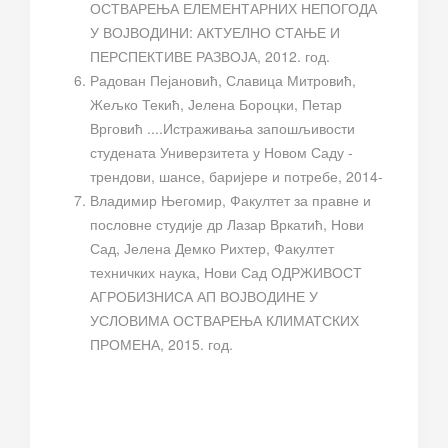
ОСТВАРЕЊА ЕЛЕМЕНТАРНИХ НЕПОГОДА
У ВОЈВОДИНИ: АКТУЕЛНО СТАЊЕ И
ПЕРСПЕКТИВЕ РАЗВОЈА, 2012. год.
Радован Пејановић, Славица Митровић,
Жељко Текић, Јелена Бороцки, Петар
Врговић ....Истраживања запошљивости
студената Универзитета у Новом Саду -
трендови, шансе, баријере и потребе, 2014-
Владимир Његомир, Факултет за правне и
пословне студије др Лазар Вркатић, Нови
Сад, Јелена Демко Рихтер, Факултет
техничких наука, Нови Сад ОДРЖИВОСТ
АГРОБИЗНИСА АП ВОЈВОДИНЕ У
УСЛОВИМА ОСТВАРЕЊА КЛИМАТСКИХ
ПРОМЕНА, 2015. год.