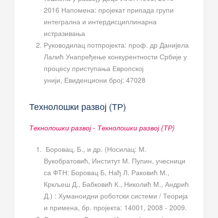
2016 Напомена: пројекат припада групи
интегрална и интердисциплинарна
истразивања
Руководилац потпројекта: проф. др Данијела
Лалић Унапређење конкурентности Србије у
процесу приступања Европској
унији, Евиденциони број: 47028
Технолошки развој (ТР)
Технолошки развој - Технолошки развој (ТР)
Боровац, Б., и др. (Носилац: М.
Вукобратовић, Институт М. Пупин, учесници
са ФТН: Боровац Б, Нађ Л. Раковић М.,
Кркљеш Д., Бабковић К., Николић М., Андрић
Д.) : Хуманоидни роботски системи / Теорија
и примена, бр. пројекта: 14001, 2008 - 2009.