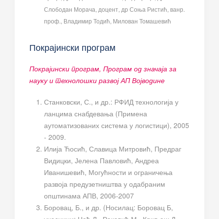
Слободан Морача, доцент, др Соња Ристић, ванр.
проф., Владимир Тодић, Милован Томашевић
Покрајински програм
Покрајински програм, Програм од значаја за
науку и технолошки развој АП Војводине
Станковски, С., и др.: РФИД технологија у
ланцима снабдевања (Примена
аутоматизованих система у логистици), 2005
- 2009.
Илија Ћосић, Славица Митровић, Предраг
Видицки, Јелена Павловић, Андреа
Иванишевић, Могућности и ограничења
развоја предузетништва у одабраним
општинама АПВ, 2006-2007
Боровац, Б., и др. (Носилац: Боровац Б,