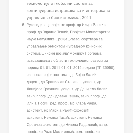
технологије и глобални систем за
континуирана истраживања и интегрисано
управљање биосистемима, 2011-
Руководилац пројекта: проф. др Илија Ћосић и
проф. др Здравко Тешић,
Пројекат Министарства
науке Републике Србије „Развој софтвера за
управљање ремонтом и уградњом кочионих
система шинског возила“ у оквиру Програма
истраживања у области технолошког развоја за
период 01. 01. 2011-01. 01. 2015. године (ТР-35050);
чланови пројектног тима: др Бојан Лалић,
доцент, др Бранислав Стеванов, доцент, др
Данијела Грачанин, доцент, др Данијела Лалић,
ванр. проф., др Здравко Тешић, ванр. проф., др
Илија Ћосић, ред. проф., мр Клара Рафа,
асистент, мр Марија Ракић-Скоковић,
асистент, Немања Тасић, асистент, Немања
Сремчев, асистент, др Никола Радаковић, ванр.
проф., др Радо Максимовић, ред. проф., др