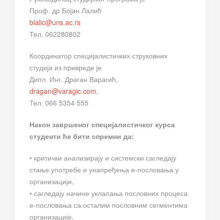
Проф. др Бојан Лалић
blalic@uns.ac.rs
Тел. 062280802
Координатор специјалистичких струковних
студија из привреде је
Дипл. Инг. Драган Варагић,
dragan@varagic.com
,
Тел. 066 5354 555
Након завршеног специјалистичког курса
студенти ће бити спремни да:
• критички анализирају и системски сагледају
стање употребе и унапређења е-пословања у
организацији,
• сагледају начине уклапања пословних процеса
е-пословања са осталим пословним сегментима
организације,