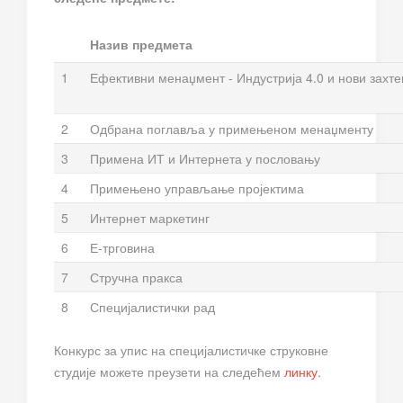
Назив предмета
1
Ефективни менаџмент - Индустрија 4.0 и нови захте
2
Одбрана поглавља у примењеном менаџменту
3
Примена ИТ и Интернета у пословању
4
Примењено управљање пројектима
5
Интернет маркетинг
6
Е-трговина
7
Стручна пракса
8
Специјалистички рад
Конкурс за упис на специјалистичке струковне
студије можете преузети на следећем
линку
.