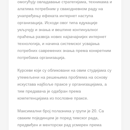
омогућују овладавање стратегијама, техникама и
алатима потребним у свакодневном раду на
унапређењу ефеката интернет наступа
организација. Исходи овог типа едукације
укључују и знања и вештине континуалног
праћења развоја нових најзачајнијих интернет
технологија, и начина системског усвајања
потребних савремених знања према конкретним
потребама организација.
Курсеви који су обликовани на овим студијама су
утемељени на решењима проблема на основу
искустава најбоље праксе у организацијама, а
тим предавача је одабран према
компетенцијама из пословне праксе.
Максимални број полазника у групи је 20. Са
сваким појединцем је поред тимског рада,
предвиђен и менторски рад усмерен према