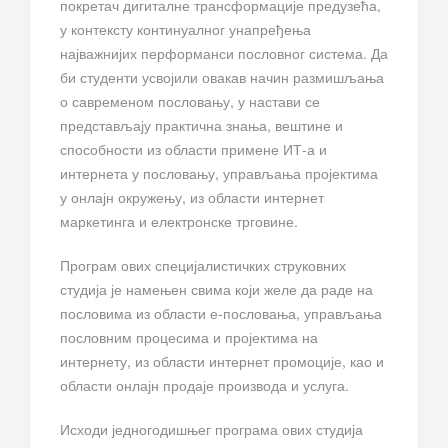
покретач дигиталне трансформације предузећа,
у контексту континуалног унапређења
најважнијих перформанси пословног система. Да
би студенти усвојили овакав начин размишљања
о савременом пословању, у настави се
представљају практична знања, вештине и
способности из области примене ИТ-а и
интернета у пословању, управљања пројектима
у онлајн окружењу, из области интернет
маркетинга и електронске трговине.
Програм ових специјалистичких струковних
студија је намењен свима који желе да раде на
пословима из области е-пословања, управљања
пословним процесима и пројектима на
интернету, из области интернет промоције, као и
области онлајн продаје производа и услуга.
Исходи једногодишњег програма ових студија