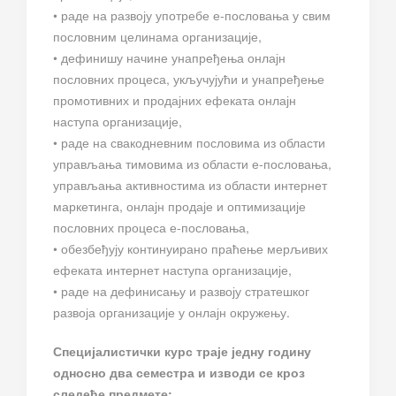
• раде на развоју употребе е-пословања у свим
пословним целинама организације,
• дефинишу начине унапређења онлајн
пословних процеса, укључујући и унапређење
промотивних и продајних ефеката онлајн
наступа организације,
• раде на свакодневним пословима из области
управљања тимовима из области е-пословања,
управљања активностима из области интернет
маркетинга, онлајн продаје и оптимизације
пословних процеса е-пословања,
• обезбеђују континуирано праћење мерљивих
ефеката интернет наступа организације,
• раде на дефинисању и развоју стратешког
развоја организације у онлајн окружењу.
Специјалистички курс траје једну годину
односно два семестра и изводи се кроз
следеће предмете: