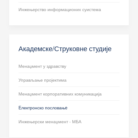
Инжењерство информационих суистема
Академске/Струковне студије
Менаџмент у здравству
Управљање пројектима
Менаџмент корпоративних комуникација
Eлектронско пословањe
Инжењерски менаџмент - МБА