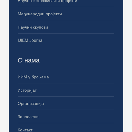
Научно-истраживачки пројекти
Међународни пројекти
Научни скупови
IJIEM Journal
О нама
ИИМ у бројкама
Историјат
Организација
Запослени
Контакт