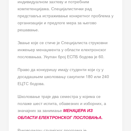
индивидуалном захтеву и потребним
компетенцијама. Специјалистички рад
представља истраживање конкретног проблема у
организацији и предлоге мера за његово
решавање.
Звање које се стиче је Специјалиста струковни
инжењер менаџмента у области електронског
пословањаа. Укупан број ЕСПБ бодова је 60.
Право да конкуришу имају студенти који су у
досадашњем школовању сакупили 180 или 240
ЕЦТС бодова.
Школовање траје два семестра у којима се
полаже шест испита, обавезних и изборних, а
значајних за занимање
МЕНАЏЕРА ИЗ
ОБЛАСТИ ЕЛЕКТРОНСКОГ ПОСЛОВАЊА.
Руководилац студијског програма је