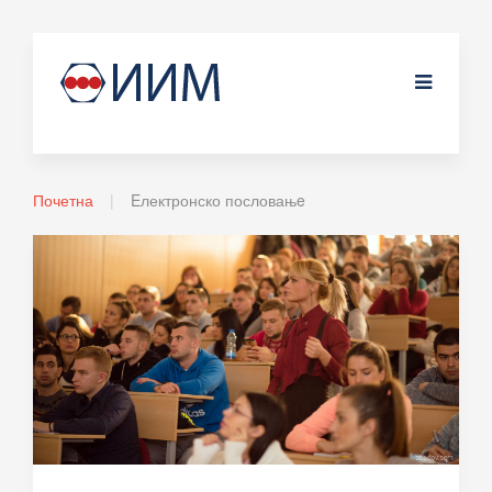
Почетна
Eлектронско пословањe