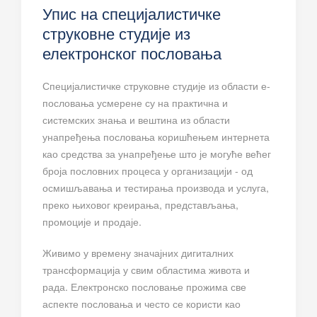
Упис на специјалистичке
струковне студије из
електронског пословања
Специјалистичке струковне студије из области е-
пословања усмерене су на практична и
системских знања и вештина из области
унапређења пословања коришћењем интернета
као средства за унапређење што је могуће већег
броја пословних процеса у организацији - од
осмишљавања и тестирања производа и услуга,
преко њиховог креирања, представљања,
промоције и продаје.
Живимо у времену значајних дигиталних
трансформација у свим областима живота и
рада. Електронско пословање прожима све
аспекте пословања и често се користи као