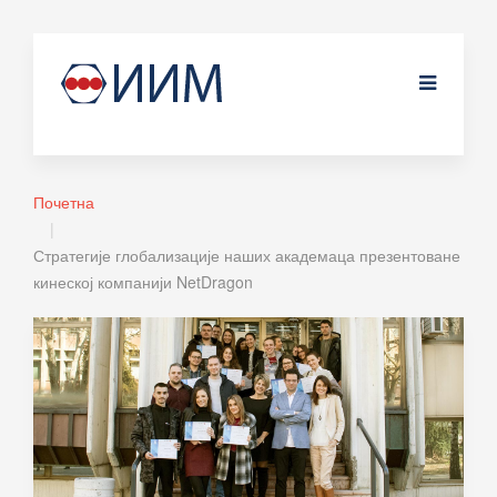
Почетна
Стратегије глобализације наших академаца презентоване
кинеској компанији NetDragon