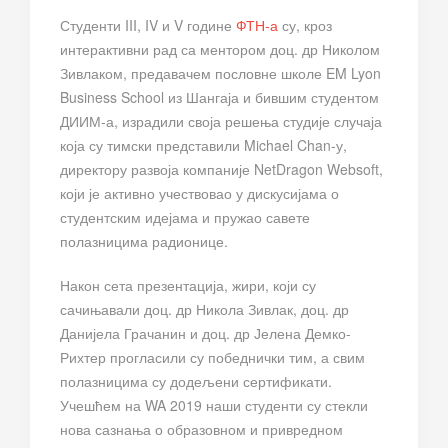
Студенти III, IV и V године
ФТН-а
су, кроз
интерактивни рад са ментором доц. др Николом
Зивлаком, предавачем пословне школе EM Lyon
Business School из Шангаја и бившим студентом
ДИИМ-а, израдили своја решења студије случаја
која су тимски представили Michael Chan-у,
директору развоја компаније NetDragon Websoft,
који је активно учествовао у дискусијама о
студентским идејама и пружао савете
полазницима радионице.
Након сета презентација, жири, који су
сачињавали доц. др Никола Зивлак, доц. др
Данијела Грачанин и доц. др Јелена Демко-
Рихтер прогласили су победнички тим, а свим
полазницима су додељени сертификати.
Учешћем на WA 2019 наши студенти су стекли
нова сазнања о образовном и привредном