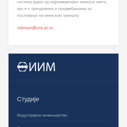
систему једне од најразвијенијих земаља света,
као и о трендовима и предвиђањима за
пословање на кинеском тржишту.
nsimeun@uns.ac.rs
Студије
Индустријско инжењерство