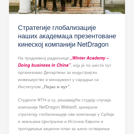
Стратегије глобализације
наших академаца презентоване
кинеској компанији NetDragon
На тродневној радионици
„Winter Academy –
Doing business in China”
, коју је по шести пут
организовао Департман за индустријско
инжењерство и менаџмент у сарадњи са
Институтом
„Појас и пут”
.
Студенти ФТН-а су, решавајући студију случаја
компаније NetDragon Websoft, креирали
стратегију глобализације ове компаније у Србији
и земљама Централне и Источне Европе и
трогодишњи акциони план за њено остварење