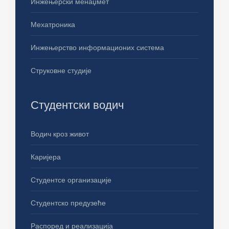
Инжењерски менаџмет
Мехатроника
Инжењерство информационих система
Струковне студије
Студентски водич
Водич кроз живот
Каријера
Студентсе организације
Студентско предузеће
Распоред и реализација