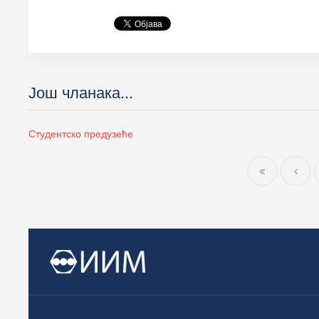
Још чланака...
Студентско предузеће