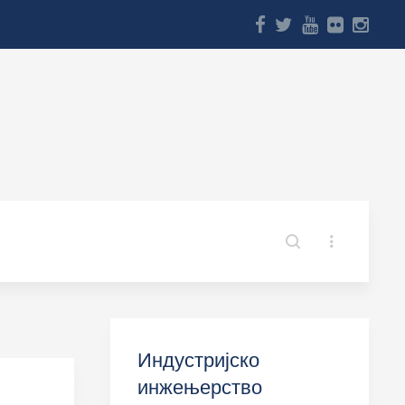
Индустријско
инжењерство