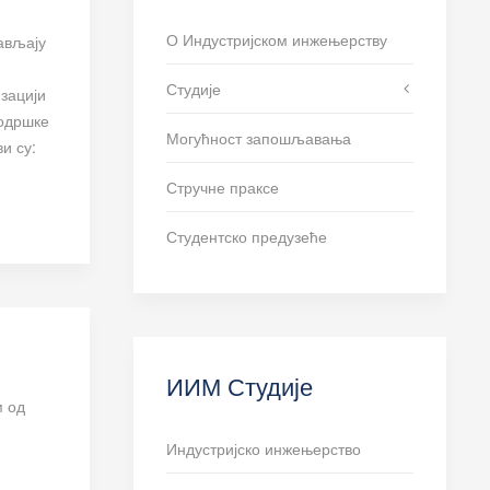
О Индустријском инжењерству
ављају
Студије
зацији
подршке
Могућност запошљавања
и су:
Стручне праксе
Студентско предузеће
ИИМ Студије
м од
Индустријско инжењерство