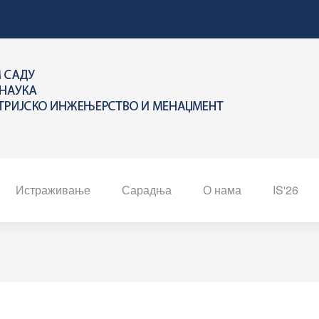
Истраживање
Сарадња
О нама
IS'26