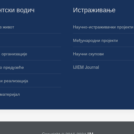
нтски водич
Истраживање
з живот
Научно-истраживачки пројекти
Међународни пројекти
 организације
Научни скупови
о предузеће
IJIEM Journal
и реализација
материјал