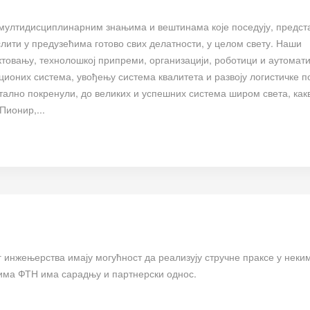
мултидисциплинарним знањима и вештинама које поседују, предст
ити у предузећима готово свих делатности, у целом свету. Наши
ктовању, технолошкој припреми, организацији, роботици и аутомати
оних система, увођењу система квалитета и развоју логистичке 
стално покренули, до великих и успешних система широм света, какв
Пионир,...
г инжењерства имају могућност да реализују стручне праксе у неки
јима ФТН има сарадњу и партнерски однос.