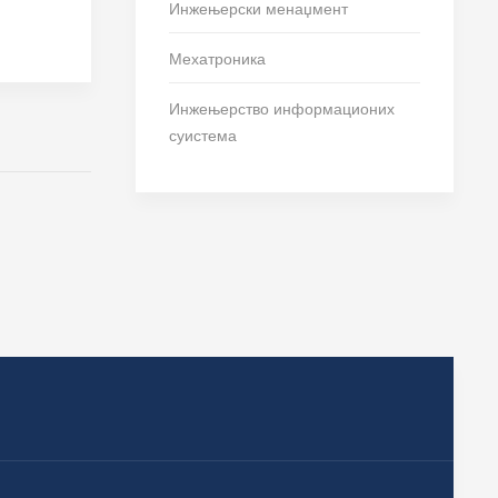
Инжењерски менаџмент
Мехатроника
Инжењерство информационих
суистема