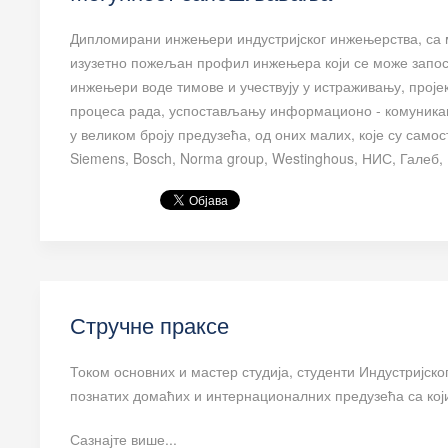
Дипломирани инжењери индустријског инжењерства, са 
изузетно пожељан профил инжењера који се може запосл
инжењери воде тимове и учествују у истраживању, проје
процеса рада, успостављању информационо - комуникаци
у великом броју предузећа, од оних малих, које су само
Siemens, Bosch, Norma group, Westinghous, НИС, Галеб, 
Стручне праксе
Током основних и мастер студија, студенти Индустријско
познатих домаћих и интернационалних предузећа са ко
Сазнајте више...