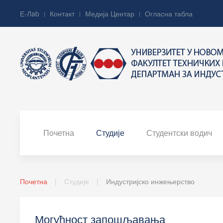
Е-Лab
Контакт
Медија Центар
Огласна табла
Почетна
Студије
Студентски водич
Почетна
Студије
Индустријско инжењерство
Могућност запошљавања