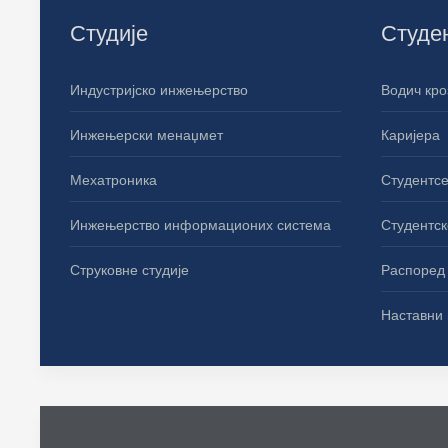
Студије
Студе
Индустријско инжењерство
Водич кро
Инжењерски менаџмет
Каријера
Мехатроника
Студентсе
Инжењерство информационих система
Студентск
Струковне студије
Распоред 
Наставни 