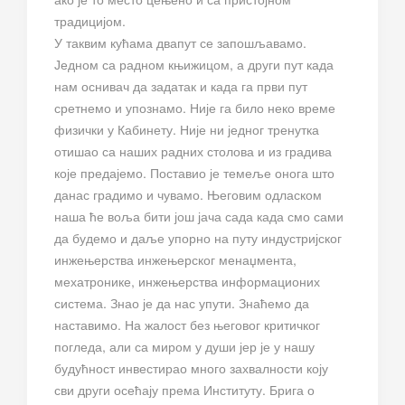
традицијом.
У таквим кућама двапут се запошљавамо.
Једном са радном књижицом, а други пут када
нам оснивач да задатак и када га први пут
сретнемо и упознамо. Није га било неко време
физички у Кабинету. Није ни једног тренутка
отишао са наших радних столова и из градива
које предајемо. Поставио је темеље онога што
данас градимо и чувамо. Његовим одласком
наша ће воља бити још јача сада када смо сами
да будемо и даље упорно на путу индустријског
инжењерства инжењерског менаџмента,
мехатронике, инжењерства информационих
система. Знао је да нас упути. Знаћемо да
наставимо. На жалост без његовог критичког
погледа, али са миром у души јер је у нашу
будућност инвестирао много захвалности коју
сви други осећају према Институту. Брига о