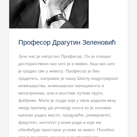
Професор Драгутин Зеленовић
Јуче нас је напустио Професор. Он је отишао
достојанствено као што је и живео, баш као што
је градио све у животу. Професор је био
градитељ, направио је нашу Школу индустријског
инжењерства, инжењерског менаџмента и
мехатронике, али и мостове путеве пруге,
фабрике. Мало је људи који у свом радном веку
имају прилику да упознају онога ко је основао
њихово радно место, предузеће, универзитет,
факултет, институт у коме раде и које им
обезбеђује пристојне услове за живот. Посебно
ако је то место цењено и са пристојном