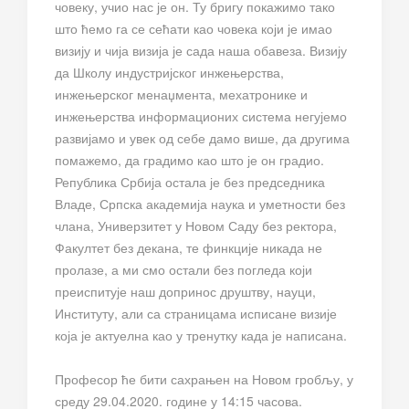
човеку, учио нас је он. Ту бригу покажимо тако
што ћемо га се сећати као човека који је имао
визију и чија визија је сада наша обавеза. Визију
да Школу индустријског инжењерства,
инжењерског менаџмента, мехатронике и
инжењерства информационих система негујемо
развијамо и увек од себе дамо више, да другима
помажемо, да градимо као што је он градио.
Република Србија остала је без председника
Владе, Српска академија наука и уметности без
члана, Универзитет у Новом Саду без ректора,
Факултет без декана, те финкције никада не
пролазе, а ми смо остали без погледа који
преиспитује наш допринос друштву, науци,
Институту, али са страницама исписане визије
која је актуелна као у тренутку када је написана.
Професор ће бити сахрањен на Новом гробљу, у
среду 29.04.2020. године у 14:15 часова.