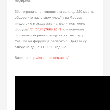
медијима.
Због ограниченог капацитета сале од 220 места,
обавестите нас о свом учешћу на Форуму
индустрије и академије на званичном мејлу
форума:
ftn.forum@uns.ac.rs
или попуните
формулар за регистрацију на нашем сајту.
Учешће на форуму је бесплатно. Пријаве су
отворене до 25.11.2022. године.
Више на
http://forum.ftn.uns.ac.rs/