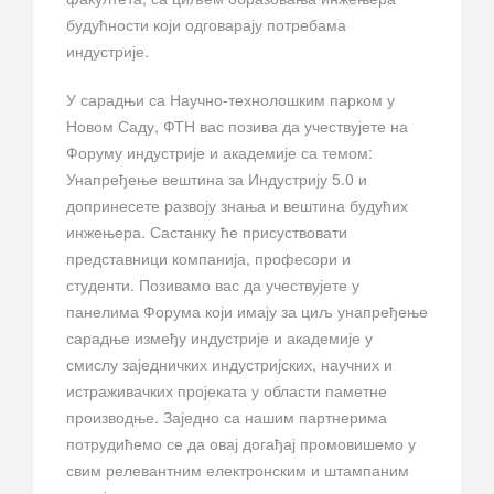
будућности који одговарају потребама
индустрије.
У сарадњи са Научно-технолошким парком у
Новом Саду, ФТН вас позива да учествујете на
Форуму индустрије и академије са темом:
Унапређење вештина за Индустрију 5.0 и
допринесете развоју знања и вештина будућих
инжењера. Састанку ће присуствовати
представници компанија, професори и
студенти. Позивамо вас да учествујете у
панелима Форума који имају за циљ унапређење
сарадње између индустрије и академије у
смислу заједничких индустријских, научних и
истраживачких пројеката у области паметне
производње. Заједно са нашим партнерима
потрудићемо се да овај догађај промовишемо у
свим релевантним електронским и штампаним