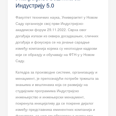
Индустрију 5.0
Факултет техничких наука, Универзитет у Новом
Саду организује свој први Индустријско-
академски форум 29.11.2022. Сврха овог
догађаја излази из оквира досадашњих, сличних
догађаја и фокусира се на јачање сарадње
између компанија којима су неопходни кадрови
који се образују и обучавају на ФТН-у у Новом
Саду.
Катедра за производне системе, организацију и
менаџмент, је препознајући потребе тржишта за
знањима и вештинама која се развијају на
студијским програмима Индустријско
инжењерство и инжењерски менаџмент,
покренула иницијативу да се покрене дијалог
између представника еминентних компанија и
факултета, са циљем образовања инжењера