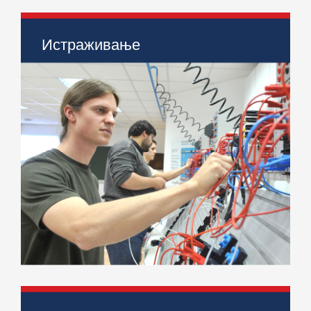
Истраживање
> Научно-истраживачки пројекти
> Међународни пројекти
> Научни скупови
> IJIEM Journal
> IS17