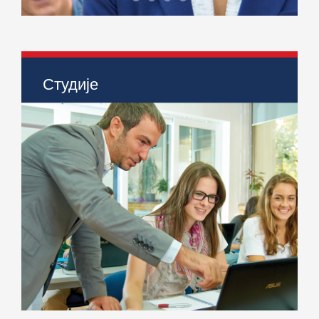
Упис 2026!
Индустријско инжењерство
Инжењерски менаџмент
Мехатроника
Инжењерство информацион
Студије
> Индустријско инжењерство
> Инжењерски менаџмет
> Мехатроника
> Инжењерство информационих система
> Струковне студије