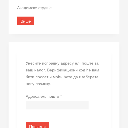
Академске студије
Више
Унесите исправну адресу ел. поште за
ваш налог. Верификациони код ће вам
бити послат и моћи ћете да изаберете
нову лозинку.
Адреса ел. поште
*
Пошаљи