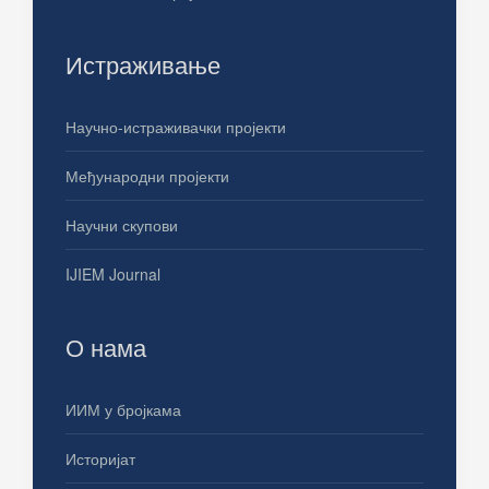
Истраживање
Научно-истраживачки пројекти
Међународни пројекти
Научни скупови
IJIEM Journal
О нама
ИИМ у бројкама
Историјат