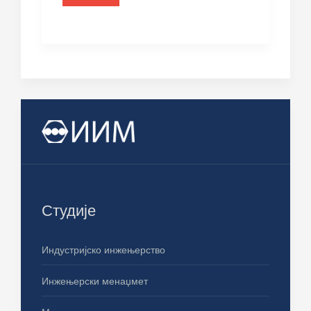
Студије
Индустријско инжењерство
Инжењерски менаџмет