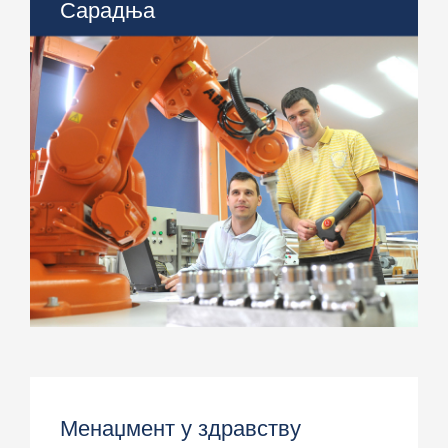
Сарадња
> Међународна сарадња
> Сарадња са привредом
> Центри
Менаџмент у здравству