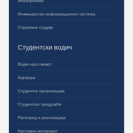
Мехатроника
Инжењерство информационих система
Струковне студије
Студентски водич
Водич кроз живот
Каријера
Студентсе организације
Студентско предузеће
Распоред и реализација
Наставни материјал